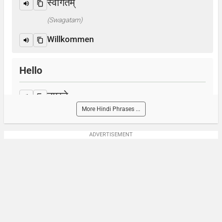
स्वागतम्
(Swagatam)
Willkommen
Hello
नमस्ते
More Hindi Phrases ...
(Namaste)
Hallo
ADVERTISEMENT
How are you?
आप कैसे हैं ? / क्या हाल है?
(Aap kaise hain? / Kya haal hai?)